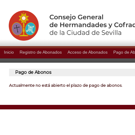
Inicio
Registro de Abonados
Acceso de Abonados
Pago de A
Pago de Abonos
Actualmente no está abierto el plazo de pago de abonos.