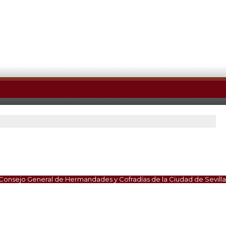
Consejo General de Hermandades y Cofradías de la Ciudad de Sevilla