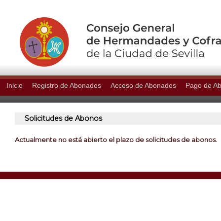
Inicio
Registro de Abonados
Acceso de Abonados
Pago de A
Solicitudes de Abonos
Actualmente no está abierto el plazo de solicitudes de abonos.