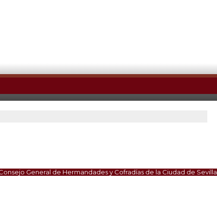
Consejo General de Hermandades y Cofradías de la Ciudad de Sevilla