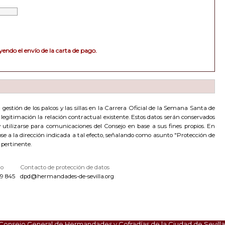
endo el envío de la carta de pago.
estión de los palcos y las sillas en la Carrera Oficial de la Semana Santa de
de legitimación la relación contractual existente. Estos datos serán conservados
utilizarse para comunicaciones del Consejo en base a sus fines propios. En
dose a la dirección indicada a tal efecto, señalando como asunto "Protección de
 pertinente.
no
Contacto de protección de datos
9 845
dpd@hermandades-de-sevilla.org
Consejo General de Hermandades y Cofradías de la Ciudad de Sevilla