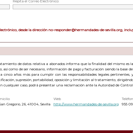
Repita el Correo Electrónico:
electrónico, desde la dirección no-responder@hermandades-de-sevilla.org, incluy
amiento de datos relativa a abonados informa que la finalidad del mismo es la g
acto, así como de ser necesario, información de pago y facturación siendo la base 
cinco años más para cumplir con las responsabilidades legales pertinentes, y 
ficación, supresión, portabilidad, oposición y limitación al tratamiento, dirigién
En cualquier caso, podrá presentar una reclamación ante la Autoridad de Control
icilio
Web
Teléfo
San Gregorio, 26, 41004, Sevilla
http://www.hermandades-de-sevilla.org
955 09