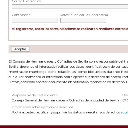
Correo Electrónico:
Contraseña
Volver a indicar la Contraseña
Al registrarse, todas las comunicaciones se realizarán mediante correo 
El Consejo de Hermandades y Cofradías de Sevilla como responsable del trat
Sevilla, debiendo el interesado facilitar sus datos identificativos y de cont
mientras se mantenga dicha relación, así como bloqueados durante hasta 
cualquier momento, el interesado podrá ejercer sus derechos de acceso, recti
Datos", debiendo aportar documento identificativo reconocido en derecho. 
Responsable del tratamiento
Dom
Consejo General de Hermandades y Cofradías de la ciudad de Sevilla
C/ 
Información sobre ejercicio de derechos
Podrá acceder, rectificar y suprimir los datos, o ejercitar sus derechos
aquí