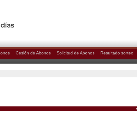
bonos
Cesión de Abonos
Solicitud de Abonos
Resultado sorteo