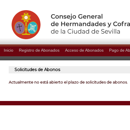
Inicio
Registro de Abonados
Acceso de Abonados
Pago de A
Solicitudes de Abonos
Actualmente no está abierto el plazo de solicitudes de abonos.