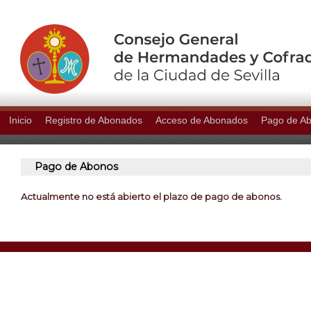
Inicio
Registro de Abonados
Acceso de Abonados
Pago de A
Pago de Abonos
Actualmente no está abierto el plazo de pago de abonos.