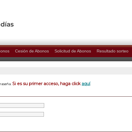
bonos
Cesión de Abonos
Solicitud de Abonos
Resultado sorteo
Si es su primer acceso, haga click
aquí
traseña.
.