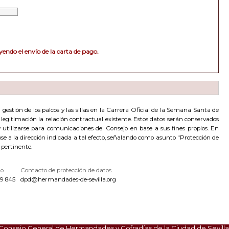
endo el envío de la carta de pago.
estión de los palcos y las sillas en la Carrera Oficial de la Semana Santa de
de legitimación la relación contractual existente. Estos datos serán conservados
utilizarse para comunicaciones del Consejo en base a sus fines propios. En
dose a la dirección indicada a tal efecto, señalando como asunto "Protección de
 pertinente.
no
Contacto de protección de datos
9 845
dpd@hermandades-de-sevilla.org
Consejo General de Hermandades y Cofradías de la Ciudad de Sevilla