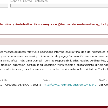
Repita el Correo Electrónico:
electrónico, desde la dirección no-responder@hermandades-de-sevilla.org, incluy
amiento de datos relativa a abonados informa que la finalidad del mismo es la g
acto, así como de ser necesario, información de pago y facturación siendo la base 
cinco años más para cumplir con las responsabilidades legales pertinentes, y 
ficación, supresión, portabilidad, oposición y limitación al tratamiento, dirigién
En cualquier caso, podrá presentar una reclamación ante la Autoridad de Control
icilio
Web
Teléfo
San Gregorio, 26, 41004, Sevilla
http://www.hermandades-de-sevilla.org
955 09