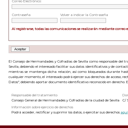
Correo Electrónico:
Contraseña
Volver a indicar la Contraseña
Al registrarse, todas las comunicaciones se realizarán mediante correo 
El Consejo de Hermandades y Cofradías de Sevilla como responsable del trat
Sevilla, debiendo el interesado facilitar sus datos identificativos y de cont
mientras se mantenga dicha relación, así como bloqueados durante hasta 
cualquier momento, el interesado podrá ejercer sus derechos de acceso, recti
Datos", debiendo aportar documento identificativo reconocido en derecho. 
Responsable del tratamiento
Dom
Consejo General de Hermandades y Cofradías de la ciudad de Sevilla
C/ 
Información sobre ejercicio de derechos
Podrá acceder, rectificar y suprimir los datos, o ejercitar sus derechos
aquí