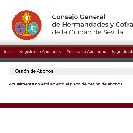
Inicio
Registro de Abonados
Acceso de Abonados
Pago de A
Cesión de Abonos
Actualmente no está abierto el plazo de cesión de abonos.