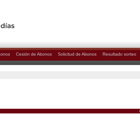
bonos
Cesión de Abonos
Solicitud de Abonos
Resultado sorteo