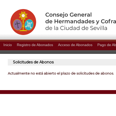
Inicio
Registro de Abonados
Acceso de Abonados
Pago de A
Solicitudes de Abonos
Actualmente no está abierto el plazo de solicitudes de abonos.