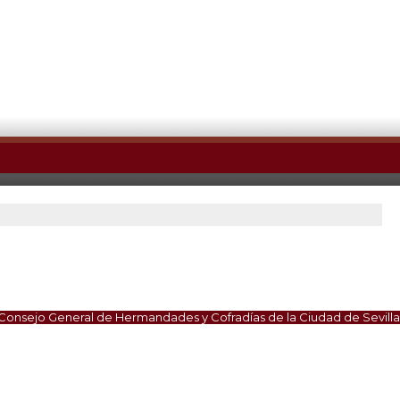
Consejo General de Hermandades y Cofradías de la Ciudad de Sevilla