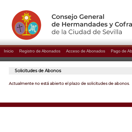
Inicio
Registro de Abonados
Acceso de Abonados
Pago de A
Solicitudes de Abonos
Actualmente no está abierto el plazo de solicitudes de abonos.