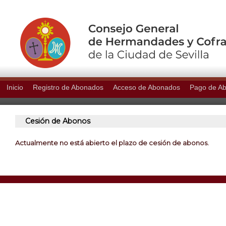
Inicio
Registro de Abonados
Acceso de Abonados
Pago de A
Cesión de Abonos
Actualmente no está abierto el plazo de cesión de abonos.