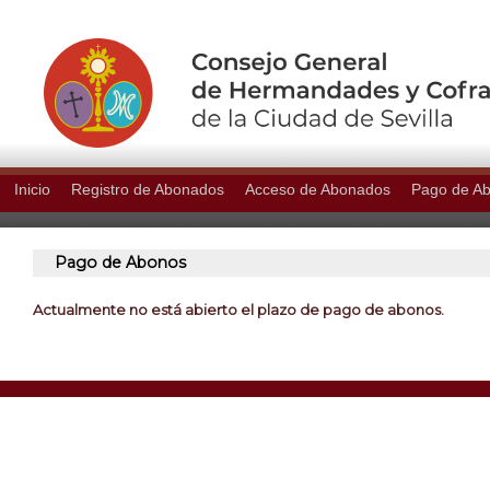
Inicio
Registro de Abonados
Acceso de Abonados
Pago de A
Pago de Abonos
Actualmente no está abierto el plazo de pago de abonos.