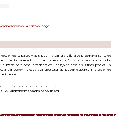
endo el envío de la carta de pago.
estión de los palcos y las sillas en la Carrera Oficial de la Semana Santa de
de legitimación la relación contractual existente. Estos datos serán conservados
utilizarse para comunicaciones del Consejo en base a sus fines propios. En
dose a la dirección indicada a tal efecto, señalando como asunto "Protección de
 pertinente.
no
Contacto de protección de datos
9 845
dpd@hermandades-de-sevilla.org
Consejo General de Hermandades y Cofradías de la Ciudad de Sevilla