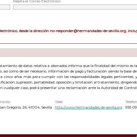
Repita el Correo Electrónico:
electrónico, desde la dirección no-responder@hermandades-de-sevilla.org, incluy
amiento de datos relativa a abonados informa que la finalidad del mismo es la g
acto, así como de ser necesario, información de pago y facturación siendo la base 
cinco años más para cumplir con las responsabilidades legales pertinentes, y 
ficación, supresión, portabilidad, oposición y limitación al tratamiento, dirigién
En cualquier caso, podrá presentar una reclamación ante la Autoridad de Control
icilio
Web
Teléfo
San Gregorio, 26, 41004, Sevilla
http://www.hermandades-de-sevilla.org
955 09