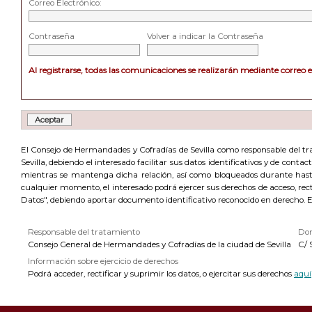
Correo Electrónico:
Contraseña
Volver a indicar la Contraseña
Al registrarse, todas las comunicaciones se realizarán mediante correo 
El Consejo de Hermandades y Cofradías de Sevilla como responsable del trat
Sevilla, debiendo el interesado facilitar sus datos identificativos y de cont
mientras se mantenga dicha relación, así como bloqueados durante hasta 
cualquier momento, el interesado podrá ejercer sus derechos de acceso, recti
Datos", debiendo aportar documento identificativo reconocido en derecho. 
Responsable del tratamiento
Dom
Consejo General de Hermandades y Cofradías de la ciudad de Sevilla
C/ 
Información sobre ejercicio de derechos
Podrá acceder, rectificar y suprimir los datos, o ejercitar sus derechos
aquí