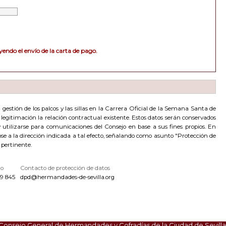
endo el envío de la carta de pago.
estión de los palcos y las sillas en la Carrera Oficial de la Semana Santa de
de legitimación la relación contractual existente. Estos datos serán conservados
utilizarse para comunicaciones del Consejo en base a sus fines propios. En
dose a la dirección indicada a tal efecto, señalando como asunto "Protección de
 pertinente.
no
Contacto de protección de datos
9 845
dpd@hermandades-de-sevilla.org
Consejo General de Hermandades y Cofradías de la Ciudad de Sevilla