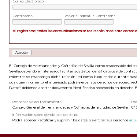
Correo Electrónico:
Contraseña
Volver a indicar la Contraseña
Al registrarse, todas las comunicaciones se realizarán mediante correo 
El Consejo de Hermandades y Cofradías de Sevilla como responsable del trat
Sevilla, debiendo el interesado facilitar sus datos identificativos y de cont
mientras se mantenga dicha relación, así como bloqueados durante hasta 
cualquier momento, el interesado podrá ejercer sus derechos de acceso, recti
Datos", debiendo aportar documento identificativo reconocido en derecho. 
Responsable del tratamiento
Dom
Consejo General de Hermandades y Cofradías de la ciudad de Sevilla
C/ 
Información sobre ejercicio de derechos
Podrá acceder, rectificar y suprimir los datos, o ejercitar sus derechos
aquí