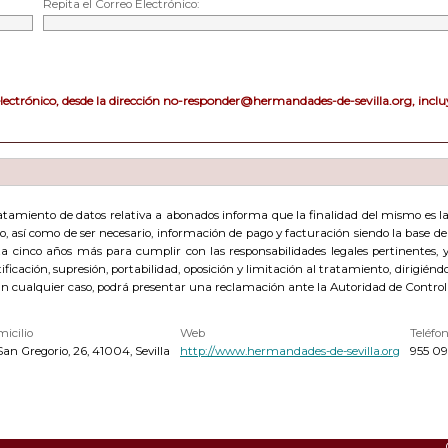
Repita el Correo Electrónico:
electrónico, desde la dirección no-responder@hermandades-de-sevilla.org, incluy
amiento de datos relativa a abonados informa que la finalidad del mismo es la g
acto, así como de ser necesario, información de pago y facturación siendo la base 
cinco años más para cumplir con las responsabilidades legales pertinentes, y 
ficación, supresión, portabilidad, oposición y limitación al tratamiento, dirigién
En cualquier caso, podrá presentar una reclamación ante la Autoridad de Control
icilio
Web
Teléfo
San Gregorio, 26, 41004, Sevilla
http://www.hermandades-de-sevilla.org
955 09