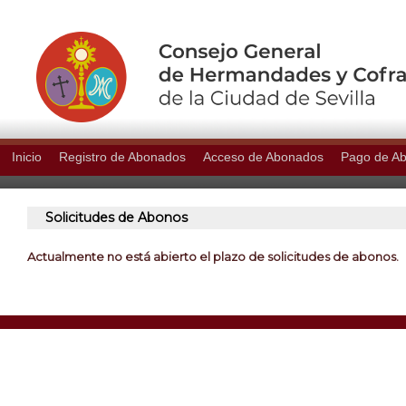
Inicio
Registro de Abonados
Acceso de Abonados
Pago de A
Solicitudes de Abonos
Actualmente no está abierto el plazo de solicitudes de abonos.