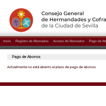
Inicio
Registro de Abonados
Acceso de Abonados
Pago de A
Pago de Abonos
Actualmente no está abierto el plazo de pago de abonos.