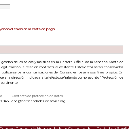
endo el envío de la carta de pago.
estión de los palcos y las sillas en la Carrera Oficial de la Semana Santa de
de legitimación la relación contractual existente. Estos datos serán conservados
utilizarse para comunicaciones del Consejo en base a sus fines propios. En
dose a la dirección indicada a tal efecto, señalando como asunto "Protección de
 pertinente.
no
Contacto de protección de datos
9 845
dpd@hermandades-de-sevilla.org
Consejo General de Hermandades y Cofradías de la Ciudad de Sevilla