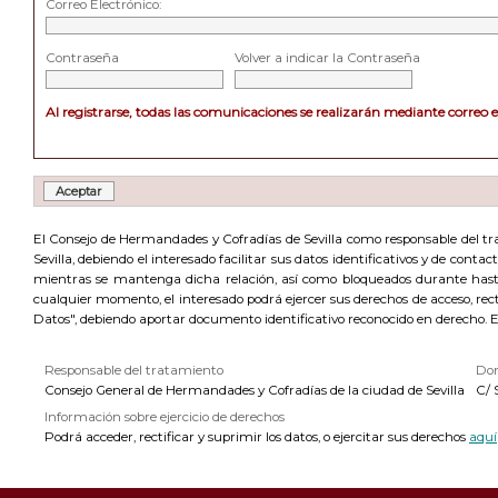
Correo Electrónico:
Contraseña
Volver a indicar la Contraseña
Al registrarse, todas las comunicaciones se realizarán mediante correo 
El Consejo de Hermandades y Cofradías de Sevilla como responsable del trat
Sevilla, debiendo el interesado facilitar sus datos identificativos y de cont
mientras se mantenga dicha relación, así como bloqueados durante hasta 
cualquier momento, el interesado podrá ejercer sus derechos de acceso, recti
Datos", debiendo aportar documento identificativo reconocido en derecho. 
Responsable del tratamiento
Dom
Consejo General de Hermandades y Cofradías de la ciudad de Sevilla
C/ 
Información sobre ejercicio de derechos
Podrá acceder, rectificar y suprimir los datos, o ejercitar sus derechos
aquí