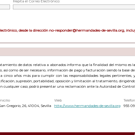
Repita el Correo Electrónico:
electrónico, desde la dirección no-responder@hermandades-de-sevilla.org, incluy
amiento de datos relativa a abonados informa que la finalidad del mismo es la g
acto, así como de ser necesario, información de pago y facturación siendo la base 
cinco años más para cumplir con las responsabilidades legales pertinentes, y 
ficación, supresión, portabilidad, oposición y limitación al tratamiento, dirigién
En cualquier caso, podrá presentar una reclamación ante la Autoridad de Control
icilio
Web
Teléfo
San Gregorio, 26, 41004, Sevilla
http://www.hermandades-de-sevilla.org
955 09