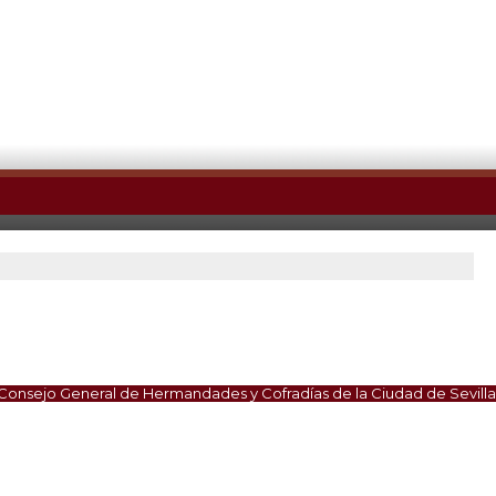
Consejo General de Hermandades y Cofradías de la Ciudad de Sevilla