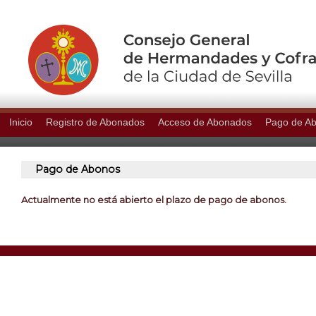
Inicio
Registro de Abonados
Acceso de Abonados
Pago de A
Pago de Abonos
Actualmente no está abierto el plazo de pago de abonos.