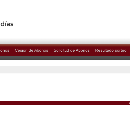
bonos
Cesión de Abonos
Solicitud de Abonos
Resultado sorteo