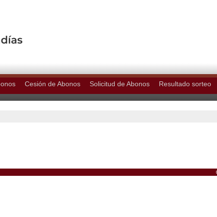
bonos
Cesión de Abonos
Solicitud de Abonos
Resultado sorteo