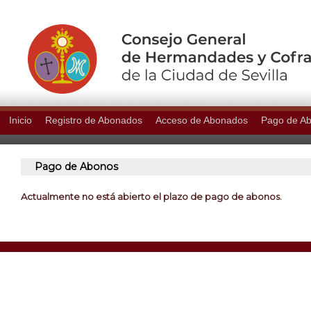
Inicio
Registro de Abonados
Acceso de Abonados
Pago de A
Pago de Abonos
Actualmente no está abierto el plazo de pago de abonos.