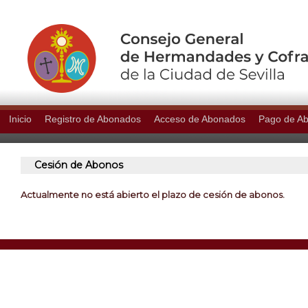
Inicio
Registro de Abonados
Acceso de Abonados
Pago de A
Cesión de Abonos
Actualmente no está abierto el plazo de cesión de abonos.