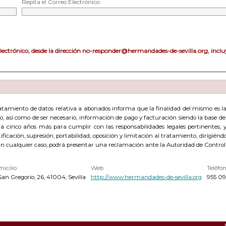
Repita el Correo Electrónico:
electrónico, desde la dirección no-responder@hermandades-de-sevilla.org, incluy
amiento de datos relativa a abonados informa que la finalidad del mismo es la g
acto, así como de ser necesario, información de pago y facturación siendo la base 
cinco años más para cumplir con las responsabilidades legales pertinentes, y 
ficación, supresión, portabilidad, oposición y limitación al tratamiento, dirigién
En cualquier caso, podrá presentar una reclamación ante la Autoridad de Control
icilio
Web
Teléfo
San Gregorio, 26, 41004, Sevilla
http://www.hermandades-de-sevilla.org
955 09