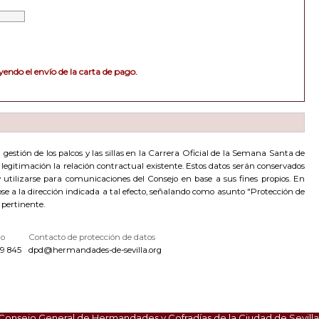
endo el envío de la carta de pago.
estión de los palcos y las sillas en la Carrera Oficial de la Semana Santa de
de legitimación la relación contractual existente. Estos datos serán conservados
utilizarse para comunicaciones del Consejo en base a sus fines propios. En
dose a la dirección indicada a tal efecto, señalando como asunto "Protección de
 pertinente.
no
Contacto de protección de datos
9 845
dpd@hermandades-de-sevilla.org
Consejo General de Hermandades y Cofradías de la Ciudad de Sevilla