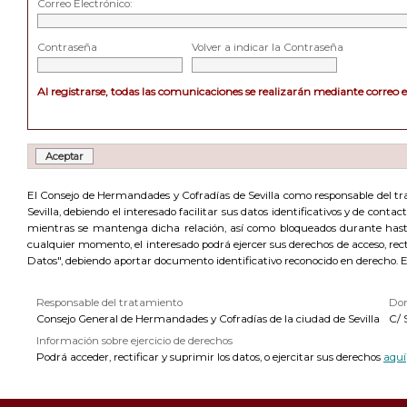
Correo Electrónico:
Contraseña
Volver a indicar la Contraseña
Al registrarse, todas las comunicaciones se realizarán mediante correo 
El Consejo de Hermandades y Cofradías de Sevilla como responsable del trat
Sevilla, debiendo el interesado facilitar sus datos identificativos y de cont
mientras se mantenga dicha relación, así como bloqueados durante hasta 
cualquier momento, el interesado podrá ejercer sus derechos de acceso, recti
Datos", debiendo aportar documento identificativo reconocido en derecho. 
Responsable del tratamiento
Dom
Consejo General de Hermandades y Cofradías de la ciudad de Sevilla
C/ 
Información sobre ejercicio de derechos
Podrá acceder, rectificar y suprimir los datos, o ejercitar sus derechos
aquí