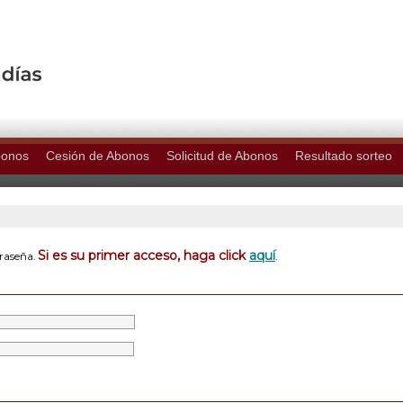
bonos
Cesión de Abonos
Solicitud de Abonos
Resultado sorteo
Si es su primer acceso, haga click
aquí
traseña.
.