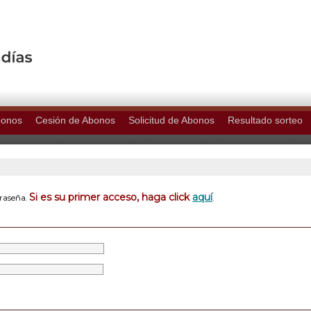
bonos
Cesión de Abonos
Solicitud de Abonos
Resultado sorteo
Si es su primer acceso, haga click
aquí
traseña.
.