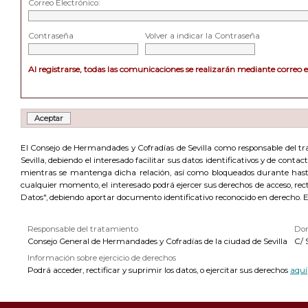
Correo Electrónico:
Contraseña
Volver a indicar la Contraseña
Al registrarse, todas las comunicaciones se realizarán mediante correo 
El Consejo de Hermandades y Cofradías de Sevilla como responsable del trat
Sevilla, debiendo el interesado facilitar sus datos identificativos y de cont
mientras se mantenga dicha relación, así como bloqueados durante hasta 
cualquier momento, el interesado podrá ejercer sus derechos de acceso, recti
Datos", debiendo aportar documento identificativo reconocido en derecho. 
Responsable del tratamiento
Dom
Consejo General de Hermandades y Cofradías de la ciudad de Sevilla
C/ 
Información sobre ejercicio de derechos
Podrá acceder, rectificar y suprimir los datos, o ejercitar sus derechos
aquí