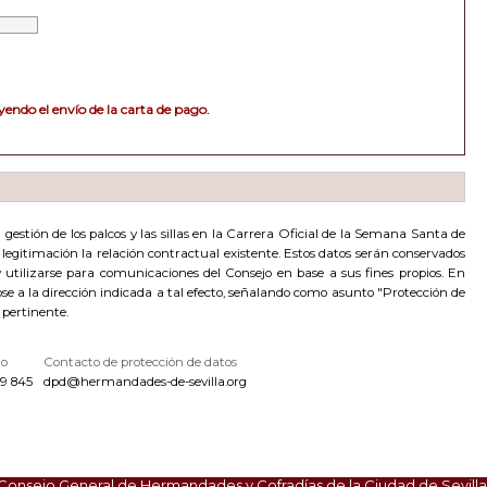
endo el envío de la carta de pago.
estión de los palcos y las sillas en la Carrera Oficial de la Semana Santa de
de legitimación la relación contractual existente. Estos datos serán conservados
utilizarse para comunicaciones del Consejo en base a sus fines propios. En
dose a la dirección indicada a tal efecto, señalando como asunto "Protección de
 pertinente.
no
Contacto de protección de datos
9 845
dpd@hermandades-de-sevilla.org
Consejo General de Hermandades y Cofradías de la Ciudad de Sevilla