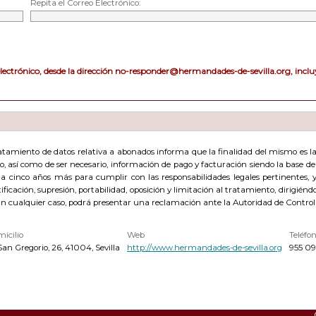
Repita el Correo Electrónico:
electrónico, desde la dirección no-responder@hermandades-de-sevilla.org, incluy
amiento de datos relativa a abonados informa que la finalidad del mismo es la g
acto, así como de ser necesario, información de pago y facturación siendo la base 
cinco años más para cumplir con las responsabilidades legales pertinentes, y 
ficación, supresión, portabilidad, oposición y limitación al tratamiento, dirigién
En cualquier caso, podrá presentar una reclamación ante la Autoridad de Control
icilio
Web
Teléfo
San Gregorio, 26, 41004, Sevilla
http://www.hermandades-de-sevilla.org
955 09